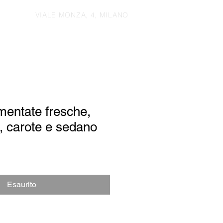
VIALE MONZA, 4, MILANO
mentate fresche,
, carote e sedano
Esaurito