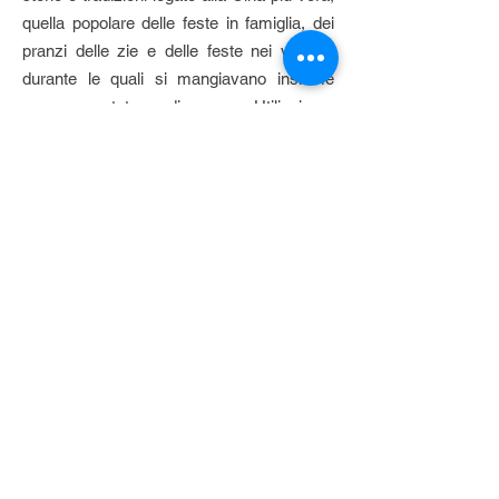
quella popolare delle feste in famiglia, dei
pranzi delle zie e delle feste nei villaggi,
durante le quali si mangiavano insieme
nove portate diverse. Utilizziamo
ingredienti italiani per realizzare ricette
tradizionali usando tecniche complesse
come quella della fermentazione e della
marinatura. Tra i nostri fornitori di fiducia la
macelleria di Walter Sirtori
e l'azienda
agricola biodinamica
Cascine Orsine.
Protagonista indiscusso della nostra
cucina è il pepe di Sichuan, che ha un
aroma pungente e allo stesso tempo
rinfrescante, dato da una sottile nota
agrumata.
Iscriviti alla nostra newsletter!